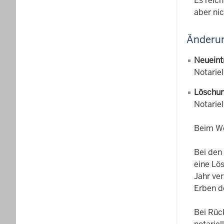
Es reich
aber ni
Änderun
Neueint
Notarie
Löschun
Notarie
Beim Wo
Bei den
eine Lö
Jahr ver
Erben d
Bei Rüc