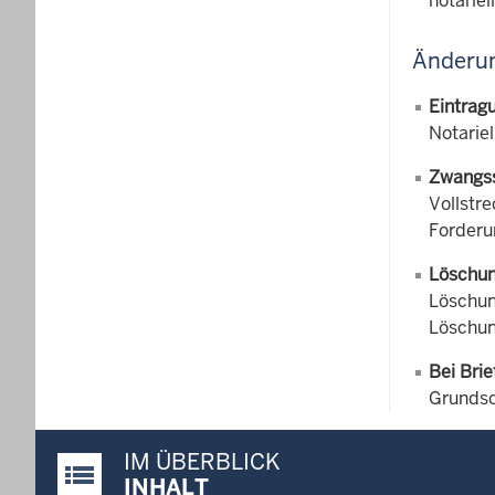
notarie
Änderun
Eintrag
Notarie
Zwangs
Vollstre
Forderu
Löschun
Löschun
Löschun
Bei Bri
Grundsc
IM ÜBERBLICK
Justiz-Portal im Überblick:
INHALT