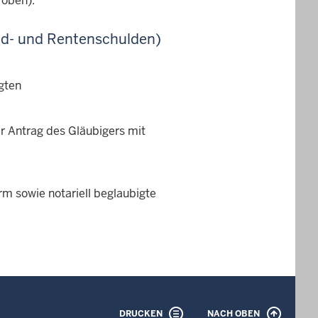
 oben).
nd- und Rentenschulden)
gten
er Antrag des Gläubigers mit
rm sowie notariell beglaubigte
DRUCKEN
NACH OBEN