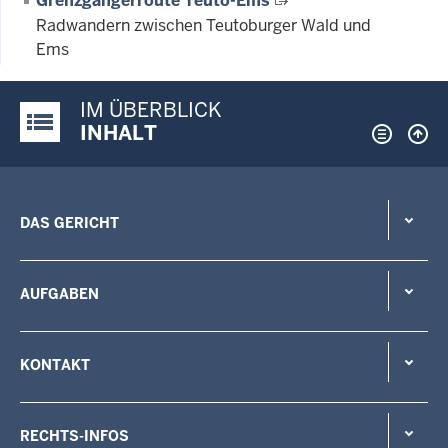
Grenzgängerroute Teuto-Ems
Radwandern zwischen Teutoburger Wald und
Ems
IM ÜBERBLICK
Justiz-Portal im Überblick:
INHALT
DAS GERICHT
AUFGABEN
KONTAKT
RECHTS-INFOS